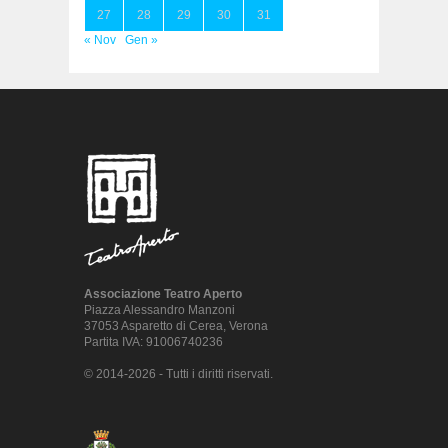
27
28
29
30
31
« Nov
Gen »
Associazione Teatro Aperto
Piazza Alessandro Manzoni
37053 Asparetto di Cerea, Verona
Partita IVA: 91006740236
© 2014-2026 - Tutti i diritti riservati.