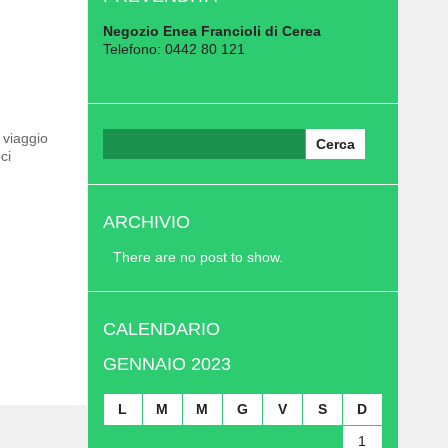
Negozio Enea Francioli di Cerea
Telefono: 0442 80 121
Ricerca
 viaggio
per:
ci
ARCHIVIO
There are no post to show.
CALENDARIO
GENNAIO 2023
L
M
M
G
V
S
D
1