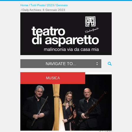
Home
Tutti Posts
2023
Gennaio
Daily Archives: 6 Gennaio 2023
NAVIGATE TO...
MUSICA