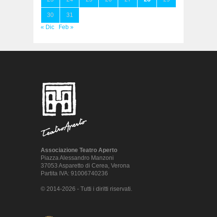
30
31
« Dic
Feb »
Associazione Teatro Aperto
Piazza Alessandro Manzoni
37053 Asparetto di Cerea, Verona
Partita IVA: 91006740236
© 2014-2026 - Tutti i diritti riservati.