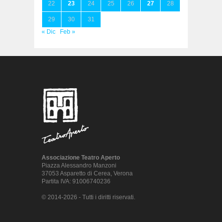
22
23
24
25
26
27
28
29
30
31
« Dic
Feb »
Associazione Teatro Aperto
Piazza Alessandro Manzoni
37053 Asparetto di Cerea, Verona
Partita IVA: 91006740236
© 2014-2026 - Tutti i diritti riservati.