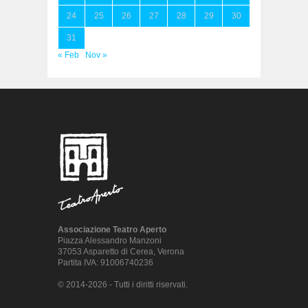
24
25
26
27
28
29
30
31
« Feb
Nov »
Associazione Teatro Aperto
Piazza Alessandro Manzoni
37053 Asparetto di Cerea, Verona
Partita IVA: 91006740236
© 2014-2026 - Tutti i diritti riservati.