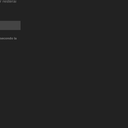
r resterai
 secondo la