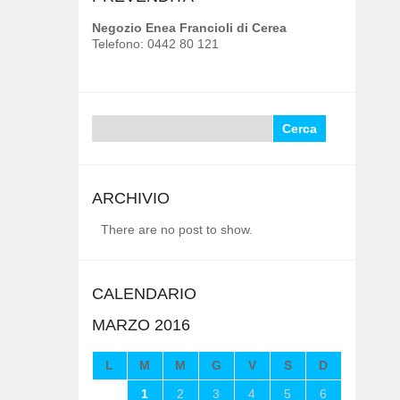
Negozio Enea Francioli di Cerea
Telefono: 0442 80 121
Ricerca
per:
ARCHIVIO
There are no post to show.
CALENDARIO
MARZO 2016
L
M
M
G
V
S
D
1
2
3
4
5
6