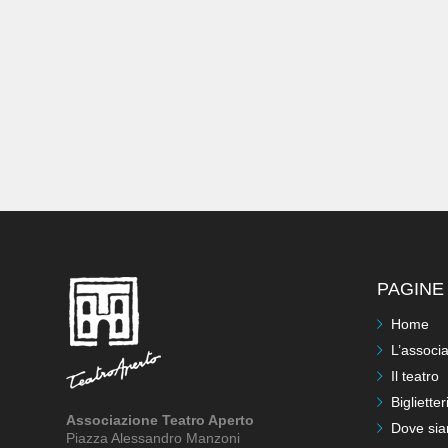
PAGINE 
Home
L’associ
Il teatro
Biglietter
Associazione Teatro Aperto
Dove si
Piazza Alessandro Manzoni