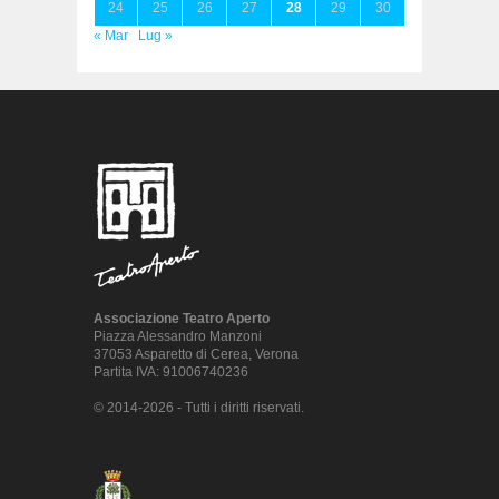
24
25
26
27
28
29
30
« Mar
Lug »
Associazione Teatro Aperto
Piazza Alessandro Manzoni
37053 Asparetto di Cerea, Verona
Partita IVA: 91006740236
© 2014-2026 - Tutti i diritti riservati.