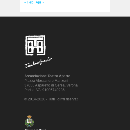
« Feb
Apr »
Associazione Teatro Aperto
Piazza Alessandro Manzoni
37053 Asparetto di Cerea, Verona
Partita IVA: 91006740236
© 2014-2026 - Tutti i diritti riservati.