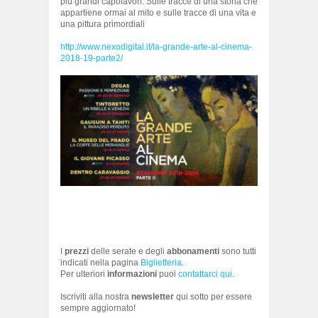
più grandi capolavori. Sulle tracce di una storia che
appartiene ormai al mito e sulle tracce di una vita e
una pittura primordiali
http://www.nexodigital.it/la-grande-arte-al-cinema-
2018-19-parte2/
I
prezzi
delle serate e degli
abbonamenti
sono tutti
indicati nella pagina
Biglietteria
.
Per ulteriori
informazioni
puoi
contattarci qui
.
Iscriviti alla nostra
newsletter
qui sotto per essere
sempre aggiornato!