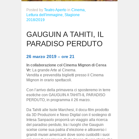
Posted
by
Teatro Aperto
in
Cinema,
Lettura dell'immagine,
Stagione
2018/2019
GAUGUIN A TAHITI, IL
PARADISO PERDUTO
26 marzo 2019 – ore 21
In collaborazione col Cinema Mignon di Cerea
Vr:
La grande Arte al Cinema.
Vendita e prevendita biglietti presso il Cinema
Mignon in orario spettacoli.
Con l’arrivo della primavera ci sposteremo in terre
esotiche con GAUGUIN A TAHITI-IL PARADISO
PERDUTO, in programma il 26 marzo.
Da Tahiti alle Isole Marchesi, il docu-film prodotto
da 3D Produzioni e Nexo Digital con il sostegno di
Intesa Sanpaolo proporrà un viaggio alla ricerca
del paradiso perduto, tra i luoghi che Gauguin
scelse come sua patria d’elezione e attraverso i
grandi musei americani dove sono custoditi i suoi