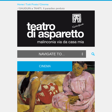
Home
Tutti Posts
Cinema
GAUGUIN a TAHITI, Il paradiso perduto
NAVIGATE TO...
CINEMA