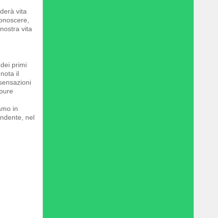
nderà vita
conoscere,
nostra vita
dei primi
nota il
 sensazioni
ppure
amo in
endente, nel