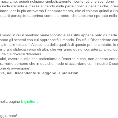
do nasciamo, quindi richiama simbolicamente i contenuti che scendono
inte nella oscurità e messe al bando dalla parte conscia della psiche, pre
rnano, per lo più attraverso l’innamoramento, che ci chiama quindi a ri
se parti percepite dapprima come estranee, che abbiamo riportato nella 
 modo in cui il bambino viene toccato e assistito appena nato da parte 
meranno gli schemi con cui approccerà il mondo. Da ciò il Discendente con
altri, alle relazioni.A seconda della qualità di questo primo contatto, le
ertura o sfiducia verso gli altri, che verranno quindi considerati amici o
 da cui doversi difendere.
altri, ovvero quello che proiettiamo all’esterno e che, non appena entri
attrarremo persone che in qualche modo si accordano con il nostro Disc
one di avversione).
ve, nel Discendente si leggono le proiezioni
.
i nella pagina
Biglietteria
.
ggiornato!