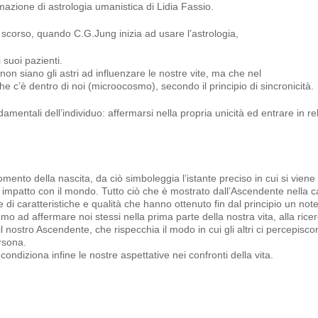
mazione di astrologia umanistica di Lidia Fassio.
scorso, quando C.G.Jung inizia ad usare l’astrologia,
i suoi pazienti.
on siano gli astri ad influenzare le nostre vite, ma che nel
e c’è dentro di noi (microocosmo), secondo il principio di sincronicità.
amentali dell’individuo: affermarsi nella propria unicità ed entrare in re
ento della nascita, da ciò simboleggia l’istante preciso in cui si viene 
 impatto con il mondo. Tutto ciò che è mostrato dall’Ascendente nella ca
 di caratteristiche e qualità che hanno ottenuto fin dal principio un not
o ad affermare noi stessi nella prima parte della nostra vita, alla ricer
il nostro Ascendente, che rispecchia il modo in cui gli altri ci percepisco
ersona.
ondiziona infine le nostre aspettative nei confronti della vita.