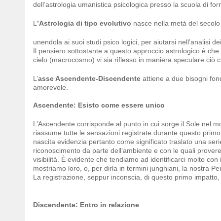
dell’astrologia umanistica psicologica presso la scuola di for
L
’Astrologia di tipo evolutivo
nasce nella metà del secolo 
unendola ai suoi studi psico logici, per aiutarsi nell’analisi de
Il pensiero sottostante a questo approccio astrologico è che n
cielo (macrocosmo) vi sia riflesso in maniera speculare ciò ch
L’
asse Ascendente-Discendente
attiene a due bisogni fond
amorevole.
Ascendente: Esisto come essere unico
L’Ascendente corrisponde al punto in cui sorge il Sole nel mom
riassume tutte le sensazioni registrate durante questo primo
nascita evidenzia pertanto come significato traslato una serie
riconoscimento da parte dell’ambiente e con le quali proverem
visibilità. È evidente che tendiamo ad identificarci molto con 
mostriamo loro, o, per dirla in termini junghiani, la nostra P
La registrazione, seppur inconscia, di questo primo impatto, c
Discendente: Entro in relazione