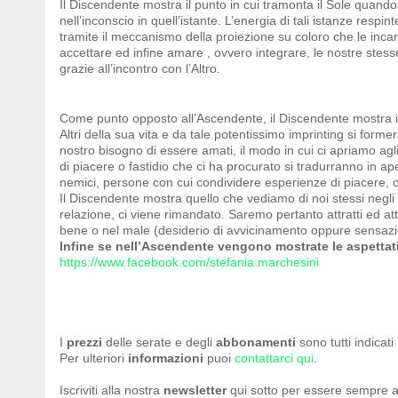
Il Discendente mostra il punto in cui tramonta il Sole quan
nell’inconscio in quell’istante. L’energia di tali istanze resp
tramite il meccanismo della proiezione su coloro che le inca
accettare ed infine amare , ovvero integrare, le nostre stes
grazie all’incontro con l’Altro.
Come punto opposto all’Ascendente, il Discendente mostra il
Altri della sua vita e da tale potentissimo imprinting si for
nostro bisogno di essere amati, il modo in cui ci apriamo agli 
di piacere o fastidio che ci ha procurato si tradurranno in ap
nemici, persone con cui condividere esperienze di piacere, o
Il Discendente mostra quello che vediamo di noi stessi negli 
relazione, ci viene rimandato. Saremo pertanto attratti ed 
bene o nel male (desiderio di avvicinamento oppure sensazi
Infine se nell’Ascendente vengono mostrate le aspettati
https://www.facebook.com/stefania.marchesini
I
prezzi
delle serate e degli
abbonamenti
sono tutti indicat
Per ulteriori
informazioni
puoi
contattarci qui
.
Iscriviti alla nostra
newsletter
qui sotto per essere sempre a