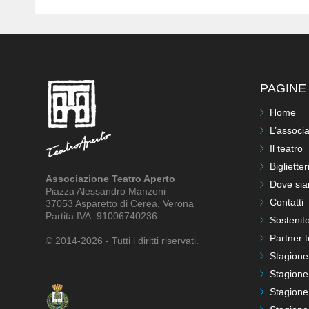
PAGINE 
Home
L’associ
Il teatro
Biglietter
Associazione Teatro Aperto
Dove si
Piazza Alessandro Manzoni
Contatti
37053 Asparetto di Cerea, Verona
Partita IVA: 91006740236
Sostenito
Partner t
© 2014-2026 - Tutti i diritti riservati.
Stagione
Stagione
Stagione