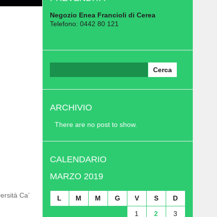
Negozio Enea Francioli di Cerea
Telefono: 0442 80 121
Ricerca
per:
ARCHIVIO
There are no post to show.
CALENDARIO
MARZO 2019
ersità Ca’
L
M
M
G
V
S
D
1
2
3