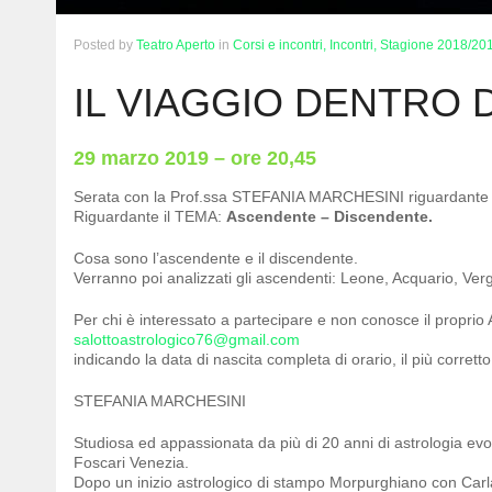
Posted
by
Teatro Aperto
in
Corsi e incontri,
Incontri,
Stagione 2018/20
IL VIAGGIO DENTRO D
29 marzo 2019 – ore 20,45
Serata con la Prof.ssa STEFANIA MARCHESINI riguardante 
Riguardante il TEMA:
Ascendente – Discendente.
Cosa sono l’ascendente e il discendente.
Verranno poi analizzati gli ascendenti: Leone, Acquario, Vergin
Per chi è interessato a partecipare e non conosce il proprio 
salottoastrologico76@gmail.com
indicando la data di nascita completa di orario, il più corret
STEFANIA MARCHESINI
Studiosa ed appassionata da più di 20 anni di astrologia evolu
Foscari Venezia.
Dopo un inizio astrologico di stampo Morpurghiano con Carla 