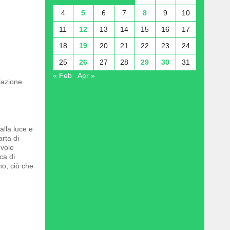
4
5
6
7
8
9
10
11
12
13
14
15
16
17
18
19
20
21
22
23
24
25
26
27
28
29
30
31
« Feb
Apr »
lazione
alla luce e
rta di
evole
ca di
no, ciò che