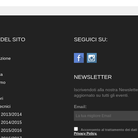
DEL SITO
SEGUICI SU:
azione
ia
NEWSLETTER
amo
Iscrivendoti alla nostra Newslette
aggiornato su tutti gli eventi.
ri
ecnici
Email:
 2013/2014
 2014/2015
 2015/2016
Acconsento al trattamento dei dati
Privacy Policy.