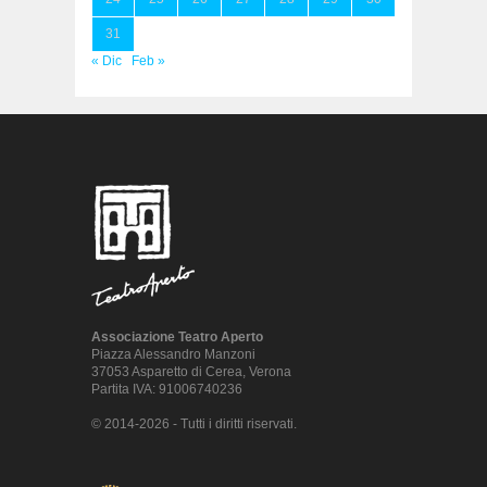
31
« Dic
Feb »
Associazione Teatro Aperto
Piazza Alessandro Manzoni
37053 Asparetto di Cerea, Verona
Partita IVA: 91006740236
© 2014-2026 - Tutti i diritti riservati.