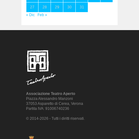
27
28
29
30
31
« Dic
Feb »
Associazione Teatro Aperto
Piazza Alessandro Manzoni
37053 Asparetto di Cerea, Verona
Partita IVA: 91006740236
© 2014-2026 - Tutti i diritti riservati.