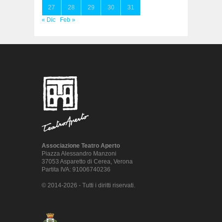
27
28
29
30
31
« Dic
Feb »
Associazione Teatro Aperto
Piazza Alessandro Manzoni
37053 Asparetto di Cerea, Verona
Partita IVA: 91006740236
© 2014-2026 - Tutti i diritti riservati.