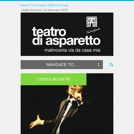
Home
Tutti Posts
2025
Gennaio
Daily Archives: 14 Gennaio 2025
NAVIGATE TO...
CORSI E INCONTRI