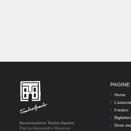
PAGINE 
Home
L’associ
Il teatro
Biglietter
Associazione Teatro Aperto
Dove si
Piazza Alessandro Manzoni