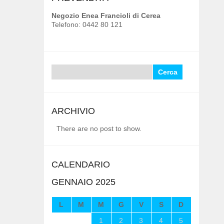
Negozio Enea Francioli di Cerea
Telefono: 0442 80 121
Ricerca
per:
ARCHIVIO
There are no post to show.
CALENDARIO
GENNAIO 2025
L
M
M
G
V
S
D
1
2
3
4
5