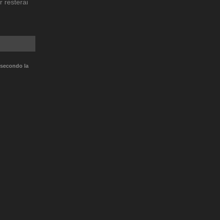
r resterai
 secondo la