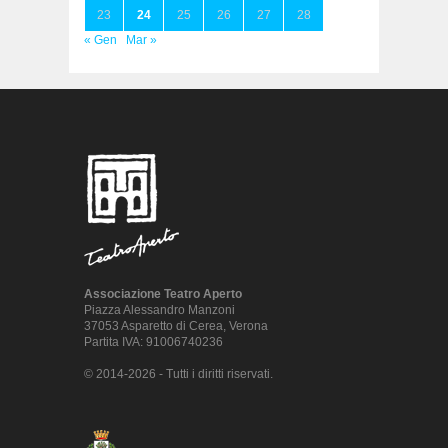
23
24
25
26
27
28
« Gen
Mar »
Associazione Teatro Aperto
Piazza Alessandro Manzoni
37053 Asparetto di Cerea, Verona
Partita IVA: 91006740236
© 2014-2026 - Tutti i diritti riservati.