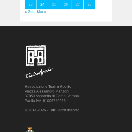
23
24
25
26
27
28
« Gen
Mar »
Associazione Teatro Aperto
Piazza Alessandro Manzoni
37053 Asparetto di Cerea, Verona
Partita IVA: 91006740236
© 2014-2026 - Tutti i diritti riservati.